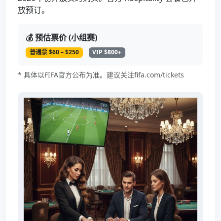
放预订。
💰 预估票价 (小组赛)
普通票 $60 – $250
VIP $800+
* 具体以FIFA官方公布为准。建议关注fifa.com/tickets