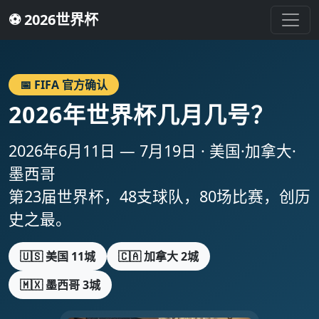
⚽ 2026世界杯
📅 FIFA 官方确认
2026年世界杯几月几号？
2026年6月11日 — 7月19日 · 美国·加拿大·
墨西哥
第23届世界杯，48支球队，80场比赛，创历
史之最。
🇺🇸 美国 11城
🇨🇦 加拿大 2城
🇲🇽 墨西哥 3城