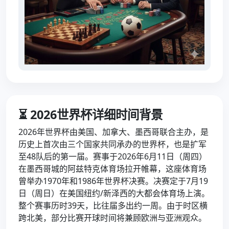
⏳ 2026世界杯详细时间背景
2026年世界杯由美国、加拿大、墨西哥联合主办，是
历史上首次由三个国家共同承办的世界杯，也是扩军
至48队后的第一届。赛事于2026年6月11日（周四）
在墨西哥城的阿兹特克体育场拉开帷幕，这座体育场
曾举办1970年和1986年世界杯决赛。决赛定于7月19
日（周日）在美国纽约/新泽西的大都会体育场上演。
整个赛事历时39天，比往届多出约一周。由于时区横
跨北美，部分比赛开球时间将兼顾欧洲与亚洲观众。