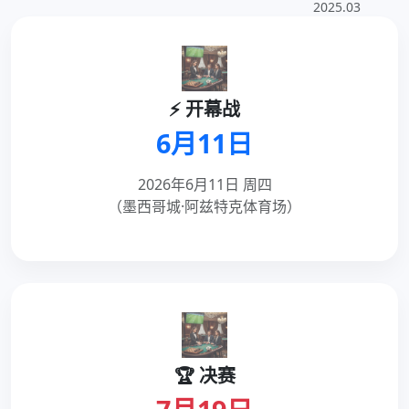
2025.03
⚡ 开幕战
6月11日
2026年6月11日 周四
（墨西哥城·阿兹特克体育场）
🏆 决赛