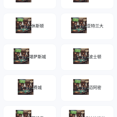
休斯顿
亚特兰大
堪萨斯城
波士顿
费城
迈阿密