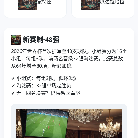
蒙特雷
瓜达拉哈拉
新赛制·48强
2026年世界杯首次扩军至48支球队，小组赛分为16个
小组，每组3队。前两名晋级32强淘汰赛。比赛总数
从64场增至80场，精彩加倍。
✔ 小组赛：每组3队，循环2场
✔ 淘汰赛：32强单场定胜负
✔ 无三四名决赛？仍保留季军战